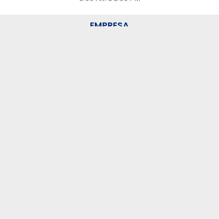
EMPRESA
LO QUE HACEMOS
Semaforización y Control
Señalamiento Vertical
Señalamiento Horizontal
Protección en Obras
EXPOSICIONES
ITS World Congress 2023
Intertrafic México 2023