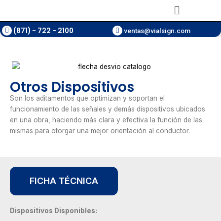
Ir
Main
al
Menu
contenido
(871) - 722 - 2100
ventas@vialsign.com
Otros Dispositivos
Son los aditamentos que optimizan y soportan el
funcionamiento de las señales y demás dispositivos ubicados
en una obra, haciendo más clara y efectiva la función de las
mismas para otorgar una mejor orientación al conductor.
FICHA TÉCNICA
Dispositivos Disponibles: