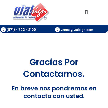
Ir
al
Main
contenido
Menu
(871) - 722 - 2100
ventas@vialsign.com
Gracias Por
Contactarnos.
En breve nos pondremos en
contacto con usted.